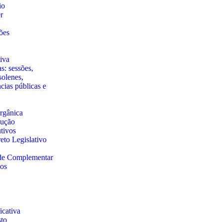
io
r
ões
iva
s: sessões,
solenes,
ncias públicas e
rgânica
lução
utivos
eto Legislativo
 de Complementar
nos
cativa
sto