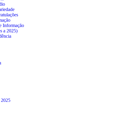
dio
ariedade
atulações
rmação
e Informação
es a 2025)
dência
a
à 2025