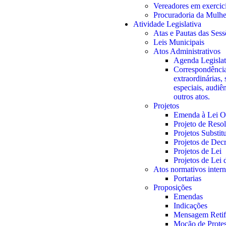
Vereadores em exercic
Procuradoria da Mulhe
Atividade Legislativa
Atas e Pautas das Sess
Leis Municipais
Atos Administrativos
Agenda Legislat
Correspondência
extraordinárias, 
especiais, audiê
outros atos.
Projetos
Emenda à Lei O
Projeto de Reso
Projetos Substit
Projetos de Decr
Projetos de Lei
Projetos de Lei
Atos normativos inter
Portarias
Proposições
Emendas
Indicações
Mensagem Retifi
Moção de Prote