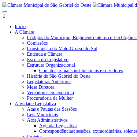
Inicio
A Câmara
Códigos do Município, Regimento Interno e Lei Orgânic
Comissões
Constituição do Mato Grosso do Sul
Entenda à Câmara
Escola do Legislativo
Estrutura Organizacional
Contatos, e-mails institucionais e servidores
História de São Gabriel do Oeste
Legislaturas Anteriores
Mesa Diretora
Vereadores em exercicio
Procuradoria da Mulher
Atividade Legislativa
Atas e Pautas das Sessões
Leis Municipais
Atos Administrativos
Agenda Legislativa
Correspondências: sessões, extraordinárias, solenes,
Projetos