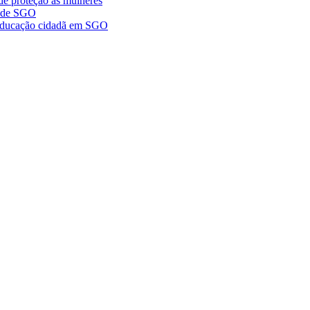
de proteção às mulheres
a de SGO
r educação cidadã em SGO