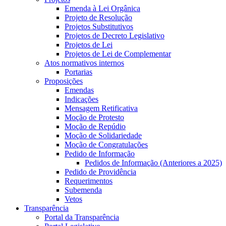
Emenda à Lei Orgânica
Projeto de Resolução
Projetos Substitutivos
Projetos de Decreto Legislativo
Projetos de Lei
Projetos de Lei de Complementar
Atos normativos internos
Portarias
Proposições
Emendas
Indicações
Mensagem Retificativa
Moção de Protesto
Moção de Repúdio
Moção de Solidariedade
Moção de Congratulações
Pedido de Informação
Pedidos de Informação (Anteriores a 2025)
Pedido de Providência
Requerimentos
Subemenda
Vetos
Transparência
Portal da Transparência