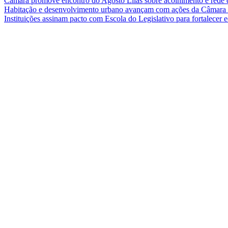
Câmara promove encontro do Agosto Lilás sobre acolhimento e rede 
Habitação e desenvolvimento urbano avançam com ações da Câmar
Instituições assinam pacto com Escola do Legislativo para fortalece