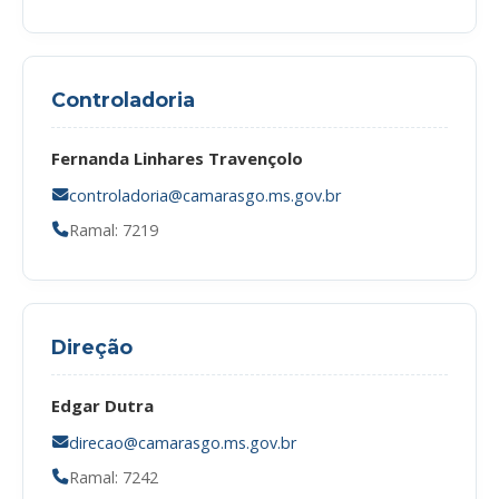
Controladoria
Fernanda Linhares Travençolo
controladoria@camarasgo.ms.gov.br
Ramal: 7219
Direção
Edgar Dutra
direcao@camarasgo.ms.gov.br
Ramal: 7242