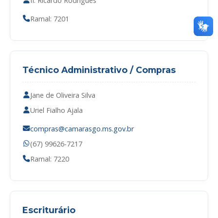
II. Ricardo Rodrigues
Ramal: 7201
Técnico Administrativo / Compras
Jane de Oliveira Silva
Uriel Fialho Ajala
compras@camarasgo.ms.gov.br
(67) 99626-7217
Ramal: 7220
Escriturário