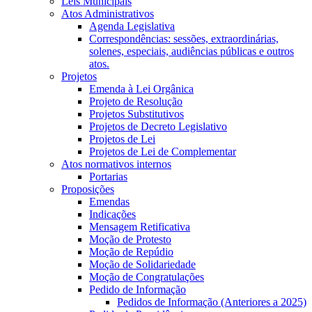
Leis Municipais
Atos Administrativos
Agenda Legislativa
Correspondências: sessões, extraordinárias,
solenes, especiais, audiências públicas e outros
atos.
Projetos
Emenda à Lei Orgânica
Projeto de Resolução
Projetos Substitutivos
Projetos de Decreto Legislativo
Projetos de Lei
Projetos de Lei de Complementar
Atos normativos internos
Portarias
Proposições
Emendas
Indicações
Mensagem Retificativa
Moção de Protesto
Moção de Repúdio
Moção de Solidariedade
Moção de Congratulações
Pedido de Informação
Pedidos de Informação (Anteriores a 2025)