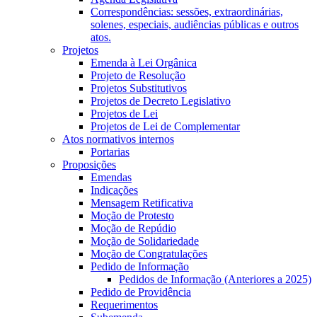
Correspondências: sessões, extraordinárias,
solenes, especiais, audiências públicas e outros
atos.
Projetos
Emenda à Lei Orgânica
Projeto de Resolução
Projetos Substitutivos
Projetos de Decreto Legislativo
Projetos de Lei
Projetos de Lei de Complementar
Atos normativos internos
Portarias
Proposições
Emendas
Indicações
Mensagem Retificativa
Moção de Protesto
Moção de Repúdio
Moção de Solidariedade
Moção de Congratulações
Pedido de Informação
Pedidos de Informação (Anteriores a 2025)
Pedido de Providência
Requerimentos