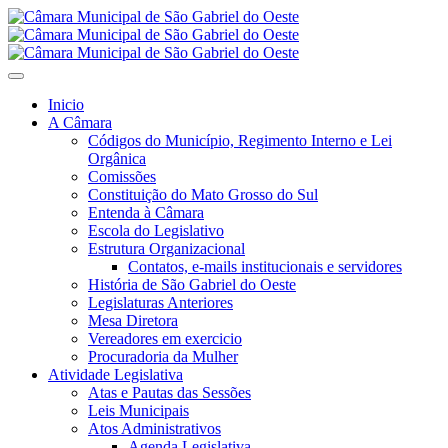
Inicio
A Câmara
Códigos do Município, Regimento Interno e Lei
Orgânica
Comissões
Constituição do Mato Grosso do Sul
Entenda à Câmara
Escola do Legislativo
Estrutura Organizacional
Contatos, e-mails institucionais e servidores
História de São Gabriel do Oeste
Legislaturas Anteriores
Mesa Diretora
Vereadores em exercicio
Procuradoria da Mulher
Atividade Legislativa
Atas e Pautas das Sessões
Leis Municipais
Atos Administrativos
Agenda Legislativa