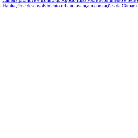
Câmara promove encontro do Agosto Lilás sobre acolhimento e rede 
Habitação e desenvolvimento urbano avançam com ações da Câmar