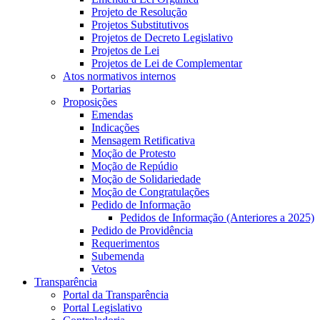
Projeto de Resolução
Projetos Substitutivos
Projetos de Decreto Legislativo
Projetos de Lei
Projetos de Lei de Complementar
Atos normativos internos
Portarias
Proposições
Emendas
Indicações
Mensagem Retificativa
Moção de Protesto
Moção de Repúdio
Moção de Solidariedade
Moção de Congratulações
Pedido de Informação
Pedidos de Informação (Anteriores a 2025)
Pedido de Providência
Requerimentos
Subemenda
Vetos
Transparência
Portal da Transparência
Portal Legislativo