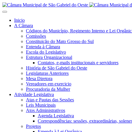
Inicio
A Câmara
Códigos do Município, Regimento Interno e Lei Orgânic
Comissões
Constituição do Mato Grosso do Sul
Entenda à Câmara
Escola do Legislativo
Estrutura Organizacional
Contatos, e-mails institucionais e servidores
História de São Gabriel do Oeste
Legislaturas Anteriores
Mesa Diretora
Vereadores em exercicio
Procuradoria da Mulher
Atividade Legislativa
Atas e Pautas das Sessões
Leis Municipais
Atos Administrativos
Agenda Legislativa
Correspondências: sessões, extraordinárias, solenes,
Projetos
Emenda à Lei Orgânica