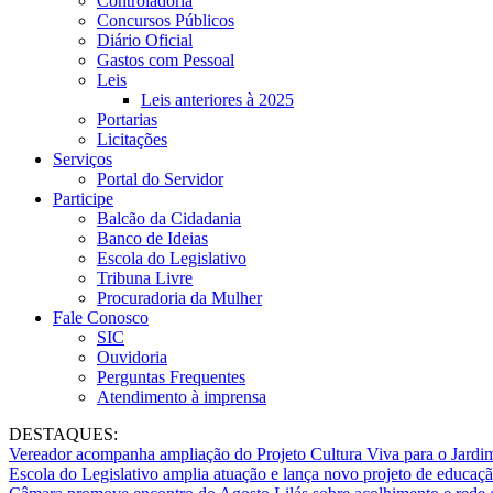
Controladoria
Concursos Públicos
Diário Oficial
Gastos com Pessoal
Leis
Leis anteriores à 2025
Portarias
Licitações
Serviços
Portal do Servidor
Participe
Balcão da Cidadania
Banco de Ideias
Escola do Legislativo
Tribuna Livre
Procuradoria da Mulher
Fale Conosco
SIC
Ouvidoria
Perguntas Frequentes
Atendimento à imprensa
DESTAQUES:
Vereador acompanha ampliação do Projeto Cultura Viva para o Jard
Escola do Legislativo amplia atuação e lança novo projeto de educaç