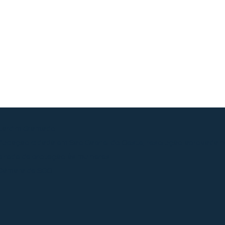
 Jardim Gramado
educação cidadã em São Gabriel do Oeste, resolução aprovada h
 rede de proteção às mulheres
Câmara de SGO