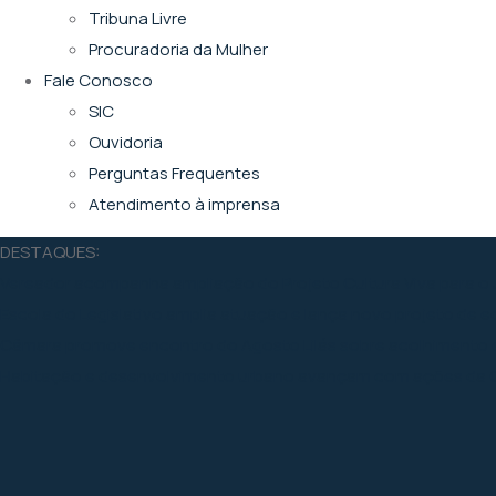
Tribuna Livre
Procuradoria da Mulher
Fale Conosco
SIC
Ouvidoria
Perguntas Frequentes
Atendimento à imprensa
DESTAQUES:
Vereador acompanha ampliação do Projeto Cultura Viva para o
Escola do Legislativo amplia atuação e lança novo projeto de 
Câmara promove encontro do Agosto Lilás sobre acolhimento e
Habitação e desenvolvimento urbano avançam com ações da 