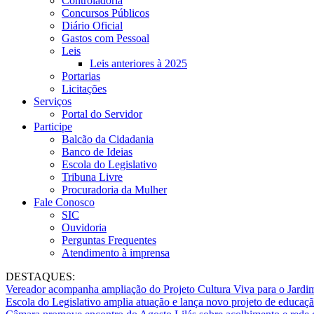
Controladoria
Concursos Públicos
Diário Oficial
Gastos com Pessoal
Leis
Leis anteriores à 2025
Portarias
Licitações
Serviços
Portal do Servidor
Participe
Balcão da Cidadania
Banco de Ideias
Escola do Legislativo
Tribuna Livre
Procuradoria da Mulher
Fale Conosco
SIC
Ouvidoria
Perguntas Frequentes
Atendimento à imprensa
DESTAQUES:
Vereador acompanha ampliação do Projeto Cultura Viva para o Jard
Escola do Legislativo amplia atuação e lança novo projeto de educaç