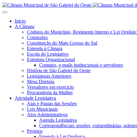
Inicio
A Câmara
Códigos do Município, Regimento Interno e Lei Orgânic
Comissões
Constituição do Mato Grosso do Sul
Entenda à Câmara
Escola do Legislativo
Estrutura Organizacional
Contatos, e-mails institucionais e servidores
História de São Gabriel do Oeste
Legislaturas Anteriores
Mesa Diretora
Vereadores em exercicio
Procuradoria da Mulher
Atividade Legislativa
Atas e Pautas das Sessões
Leis Municipais
Atos Administrativos
Agenda Legislativa
Correspondências: sessões, extraordinárias, solenes,
Projetos
Emenda à Lei Orgânica