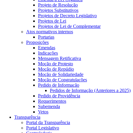
Projeto de Resolução
Projetos Substitutivos
Projetos de Decreto Legislativo
Projetos de Lei
Projetos de Lei de Complementar
Atos normativos internos
Portarias
Proposições
Emendas
Indicações
Mensagem Retificativa
Moção de Protesto
Moção de Repúdio
Moção de Solidariedade
Moção de Congratulações
Pedido de Informação
Pedidos de Informação (Anteriores a 2025)
Pedido de Providência
Requerimentos
Subemenda
Vetos
Transparência
Portal da Transparência
Portal Legislativo