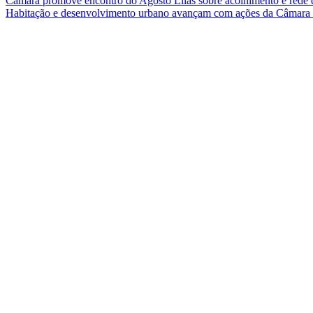
Câmara promove encontro do Agosto Lilás sobre acolhimento e rede 
Habitação e desenvolvimento urbano avançam com ações da Câmar