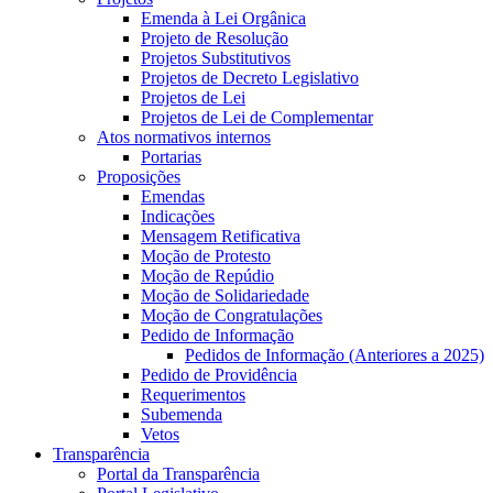
Emenda à Lei Orgânica
Projeto de Resolução
Projetos Substitutivos
Projetos de Decreto Legislativo
Projetos de Lei
Projetos de Lei de Complementar
Atos normativos internos
Portarias
Proposições
Emendas
Indicações
Mensagem Retificativa
Moção de Protesto
Moção de Repúdio
Moção de Solidariedade
Moção de Congratulações
Pedido de Informação
Pedidos de Informação (Anteriores a 2025)
Pedido de Providência
Requerimentos
Subemenda
Vetos
Transparência
Portal da Transparência