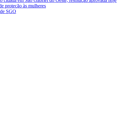
ão cidadã em São Gabriel do Oeste, resolução aprovada hoje
de proteção às mulheres
a de SGO