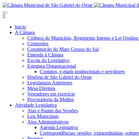
Inicio
A Câmara
Códigos do Município, Regimento Interno e Lei Orgânic
Comissões
Constituição do Mato Grosso do Sul
Entenda à Câmara
Escola do Legislativo
Estrutura Organizacional
Contatos, e-mails institucionais e servidores
História de São Gabriel do Oeste
Legislaturas Anteriores
Mesa Diretora
Vereadores em exercicio
Procuradoria da Mulher
Atividade Legislativa
Atas e Pautas das Sessões
Leis Municipais
Atos Administrativos
Agenda Legislativa
Correspondências: sessões, extraordinárias, solenes,
Projetos