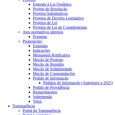
Emenda à Lei Orgânica
Projeto de Resolução
Projetos Substitutivos
Projetos de Decreto Legislativo
Projetos de Lei
Projetos de Lei de Complementar
Atos normativos internos
Portarias
Proposições
Emendas
Indicações
Mensagem Retificativa
Moção de Protesto
Moção de Repúdio
Moção de Solidariedade
Moção de Congratulações
Pedido de Informação
Pedidos de Informação (Anteriores a 2025)
Pedido de Providência
Requerimentos
Subemenda
Vetos
Transparência
Portal da Transparência