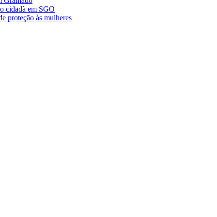
im Gramado
ção cidadã em SGO
de proteção às mulheres