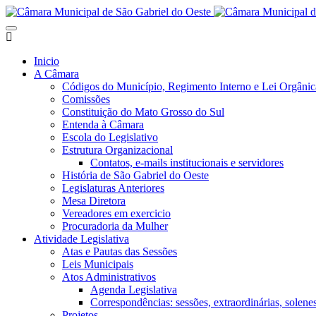
Inicio
A Câmara
Códigos do Município, Regimento Interno e Lei Orgânic
Comissões
Constituição do Mato Grosso do Sul
Entenda à Câmara
Escola do Legislativo
Estrutura Organizacional
Contatos, e-mails institucionais e servidores
História de São Gabriel do Oeste
Legislaturas Anteriores
Mesa Diretora
Vereadores em exercicio
Procuradoria da Mulher
Atividade Legislativa
Atas e Pautas das Sessões
Leis Municipais
Atos Administrativos
Agenda Legislativa
Correspondências: sessões, extraordinárias, solenes,
Projetos