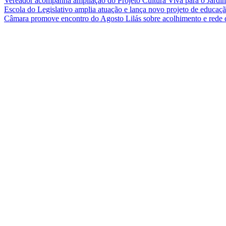
Vereador acompanha ampliação do Projeto Cultura Viva para o Jard
Escola do Legislativo amplia atuação e lança novo projeto de educa
Câmara promove encontro do Agosto Lilás sobre acolhimento e rede 