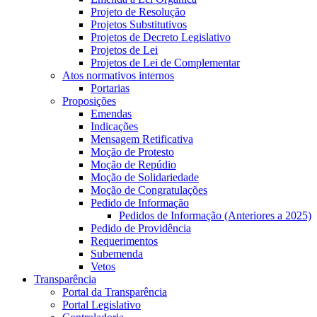
Projeto de Resolução
Projetos Substitutivos
Projetos de Decreto Legislativo
Projetos de Lei
Projetos de Lei de Complementar
Atos normativos internos
Portarias
Proposições
Emendas
Indicações
Mensagem Retificativa
Moção de Protesto
Moção de Repúdio
Moção de Solidariedade
Moção de Congratulações
Pedido de Informação
Pedidos de Informação (Anteriores a 2025)
Pedido de Providência
Requerimentos
Subemenda
Vetos
Transparência
Portal da Transparência
Portal Legislativo