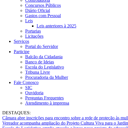
Controladoria
Concursos Públicos
Diário Oficial
Gastos com Pessoal
Leis
Leis anteriores à 2025
Portarias
Licitações
Serviços
Portal do Servidor
Participe
Balcão da Cidadania
Banco de Ideias
Escola do Legislativo
Tribuna Livre
Procuradoria da Mulher
Fale Conosco
SIC
Ouvidoria
Perguntas Frequentes
Atendimento à imprensa
DESTAQUES:
Câmara abre inscrições para encontro sobre a rede de proteção às mul
Vereador acompanha ampliação do Projeto Cultura Viva para o Jard