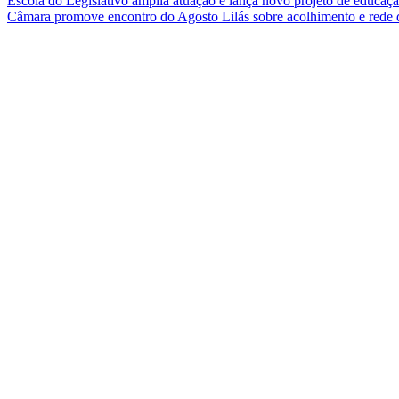
Escola do Legislativo amplia atuação e lança novo projeto de educa
Câmara promove encontro do Agosto Lilás sobre acolhimento e rede 