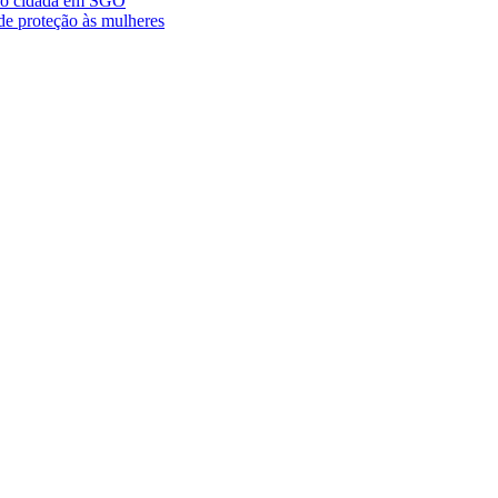
ção cidadã em SGO
de proteção às mulheres