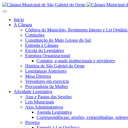
Inicio
A Câmara
Códigos do Município, Regimento Interno e Lei Orgânic
Comissões
Constituição do Mato Grosso do Sul
Entenda à Câmara
Escola do Legislativo
Estrutura Organizacional
Contatos, e-mails institucionais e servidores
História de São Gabriel do Oeste
Legislaturas Anteriores
Mesa Diretora
Vereadores em exercicio
Procuradoria da Mulher
Atividade Legislativa
Atas e Pautas das Sessões
Leis Municipais
Atos Administrativos
Agenda Legislativa
Correspondências: sessões, extraordinárias, solenes,
Projetos
Emenda à Lei Orgânica