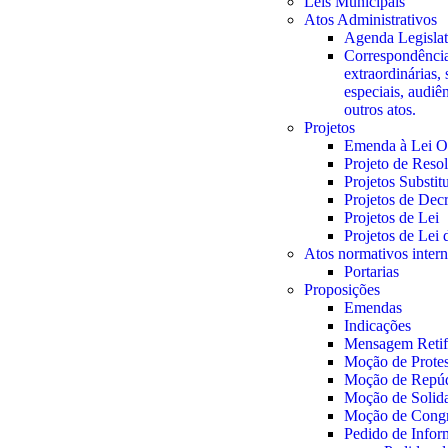
Leis Municipais
Atos Administrativos
Agenda Legislat
Correspondência
extraordinárias, 
especiais, audiê
outros atos.
Projetos
Emenda à Lei O
Projeto de Reso
Projetos Substit
Projetos de Decr
Projetos de Lei
Projetos de Lei
Atos normativos inter
Portarias
Proposições
Emendas
Indicações
Mensagem Retifi
Moção de Prote
Moção de Repú
Moção de Solid
Moção de Congr
Pedido de Info