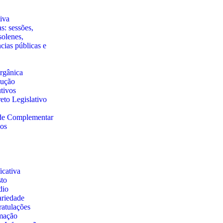
iva
s: sessões,
solenes,
ncias públicas e
rgânica
lução
utivos
eto Legislativo
 de Complementar
nos
cativa
sto
dio
ariedade
atulações
rmação