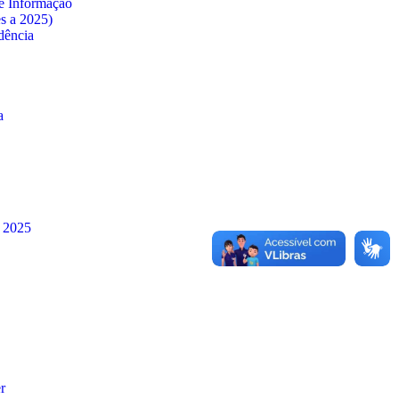
e Informação
es a 2025)
dência
a
à 2025
r