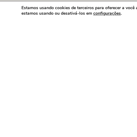
Estamos usando cookies de terceiros para oferecer a você 
estamos usando ou desativá-los em
configurações
.
CÂMARA MUNICIPAL DE SÃO GABRIEL DO OESTE/
CNPJ: 33.730.490/0001-30
Endereço: Av. Juscelino Kubitscheck, 958, São Gabriel do Oes
79490-051.
Telefone: 67 3295-7200
E-mail: contato@camarasgo.ms.gov.br