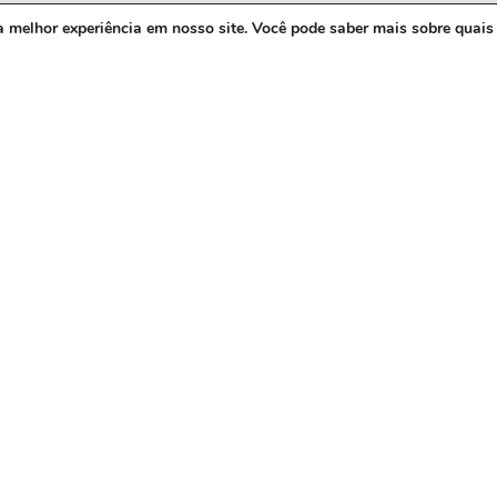
a melhor experiência em nosso site. Você pode saber mais sobre quais
MS
Institucio
Legislativo
te MS,
Notícias
Transparênci
Diário Oficial
Mapa do Site