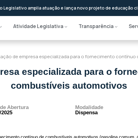
o Legislativo amplia atuação e lança novo projeto de educação c
ão aprovada hoje
Atividade Legislativa
Transparência
Ser
ação de empresa especializada para o fornecimento contínuo
esa especializada para o forn
combustíveis automotivos
 de Abertura
Modalidade
/2025
Dispensa
ecimento contínuo de combustíveis automotivos (gasolina comum, óle