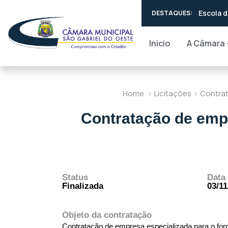
Escola d
DESTAQUES:
resoluç
Inicio
A Câmara
Home
Licitações
Contrat
Contratação de empr
Status
Data
Finalizada
03/11
Objeto da contratação
Contratação de empresa especializada para o forn