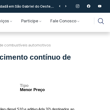
idadã em São Gabriel do Oeste,
viços
Participe
Fale Conosco
 de combustíveis automotivos
ecimento contínuo de
Tipo
Menor Preço
o diesel S10 e aditivo Arla 32) destinados ao