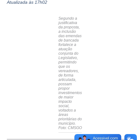
Atualizada às 17h02
Segundo a
justificativa
da proposta,
a inclusão
das emendas
de bancada
fortalece a
atuação
conjunta do
Legislativo,
permitindo
que os
vereadores,
de forma
articulada,
possam
propor
investimentos
de maior
impacto
social,
voltados a
áreas
prioritárias do
município
.
Foto: CMSGO