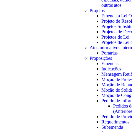
outros atos.
Projetos
Emenda à Lei O
Projeto de Reso
Projetos Substit
Projetos de Decr
Projetos de Lei
Projetos de Lei
Atos normativos inter
Portarias
Proposições
Emendas
Indicações
Mensagem Retifi
Moção de Prote
Moção de Repú
Moção de Solid
Moção de Congr
Pedido de Info
Pedidos d
(Anterior
Pedido de Provi
Requerimentos
Subemenda