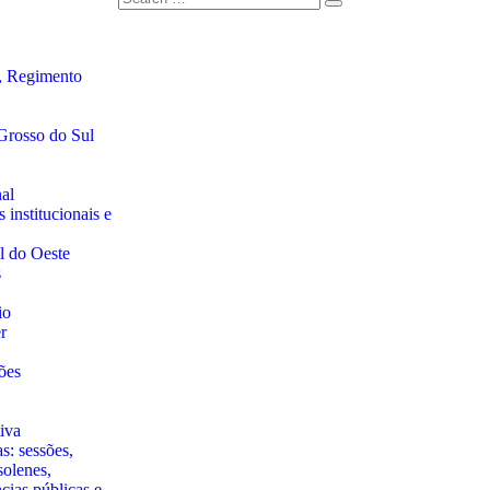
, Regimento
Grosso do Sul
al
 institucionais e
l do Oeste
s
io
r
ões
iva
s: sessões,
solenes,
ncias públicas e