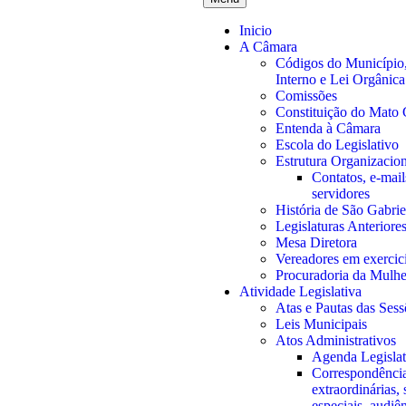
Inicio
A Câmara
Códigos do Município
Interno e Lei Orgânica
Comissões
Constituição do Mato 
Entenda à Câmara
Escola do Legislativo
Estrutura Organizacion
Contatos, e-mails
servidores
História de São Gabrie
Legislaturas Anteriore
Mesa Diretora
Vereadores em exercic
Procuradoria da Mulhe
Atividade Legislativa
Atas e Pautas das Sess
Leis Municipais
Atos Administrativos
Agenda Legislat
Correspondência
extraordinárias, 
especiais, audiê