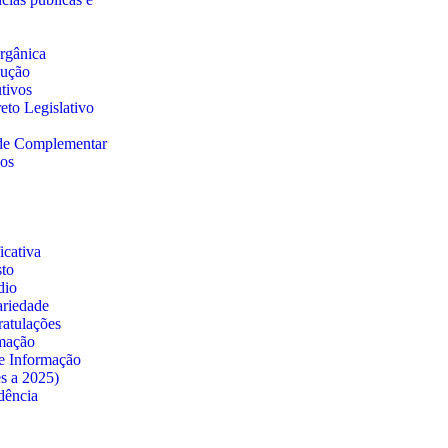
rgânica
lução
utivos
eto Legislativo
 de Complementar
nos
cativa
sto
dio
ariedade
atulações
rmação
e Informação
es a 2025)
dência