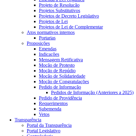
Projeto de Resolução
Projetos Substitutivos
Projetos de Decreto Legislativo
Projetos de Lei
Projetos de Lei de Complementar
Atos normativos internos
Portarias
Proposições
Emendas
Indicações
Mensagem Retificativa
Moção de Protesto
Moção de Repúdio
Moção de Solidariedade
Moção de Congratulações
Pedido de Informação
Pedidos de Informação (Anteriores a 2025)
Pedido de Providência
Requerimentos
Subemenda
Vetos
Transparência
Portal da Transparência
Portal Legislativo