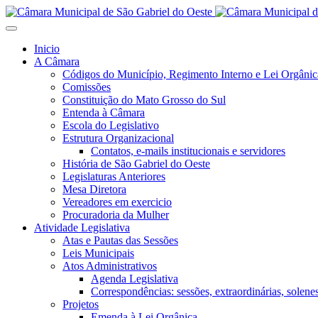
Inicio
A Câmara
Códigos do Município, Regimento Interno e Lei Orgânic
Comissões
Constituição do Mato Grosso do Sul
Entenda à Câmara
Escola do Legislativo
Estrutura Organizacional
Contatos, e-mails institucionais e servidores
História de São Gabriel do Oeste
Legislaturas Anteriores
Mesa Diretora
Vereadores em exercicio
Procuradoria da Mulher
Atividade Legislativa
Atas e Pautas das Sessões
Leis Municipais
Atos Administrativos
Agenda Legislativa
Correspondências: sessões, extraordinárias, solenes,
Projetos
Emenda à Lei Orgânica