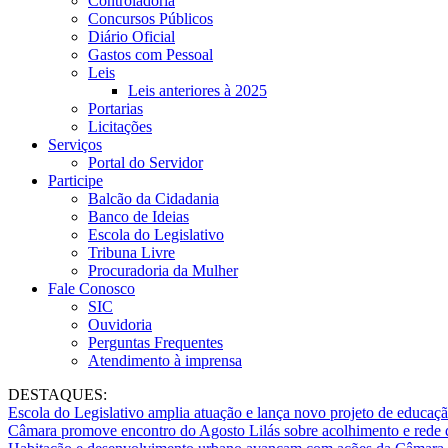
Controladoria
Concursos Públicos
Diário Oficial
Gastos com Pessoal
Leis
Leis anteriores à 2025
Portarias
Licitações
Serviços
Portal do Servidor
Participe
Balcão da Cidadania
Banco de Ideias
Escola do Legislativo
Tribuna Livre
Procuradoria da Mulher
Fale Conosco
SIC
Ouvidoria
Perguntas Frequentes
Atendimento à imprensa
DESTAQUES:
Escola do Legislativo amplia atuação e lança novo projeto de educaç
Câmara promove encontro do Agosto Lilás sobre acolhimento e rede 