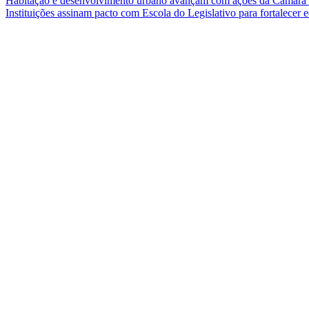
Habitação e desenvolvimento urbano avançam com ações da Câmar
Instituições assinam pacto com Escola do Legislativo para fortalece