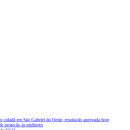
ão cidadã em São Gabriel do Oeste, resolução aprovada hoje
de proteção às mulheres