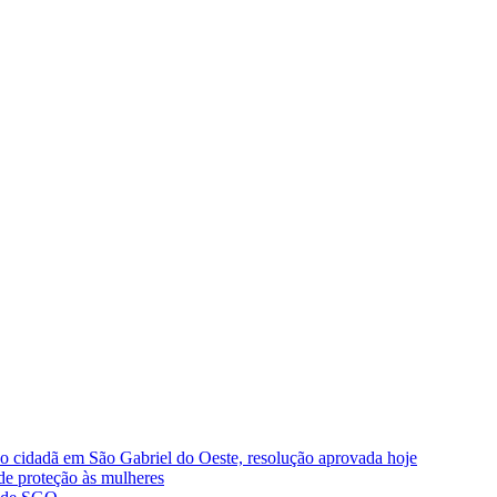
ão cidadã em São Gabriel do Oeste, resolução aprovada hoje
de proteção às mulheres