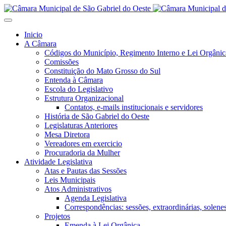
Inicio
A Câmara
Códigos do Município, Regimento Interno e Lei Orgânic
Comissões
Constituição do Mato Grosso do Sul
Entenda à Câmara
Escola do Legislativo
Estrutura Organizacional
Contatos, e-mails institucionais e servidores
História de São Gabriel do Oeste
Legislaturas Anteriores
Mesa Diretora
Vereadores em exercicio
Procuradoria da Mulher
Atividade Legislativa
Atas e Pautas das Sessões
Leis Municipais
Atos Administrativos
Agenda Legislativa
Correspondências: sessões, extraordinárias, solenes,
Projetos
Emenda à Lei Orgânica