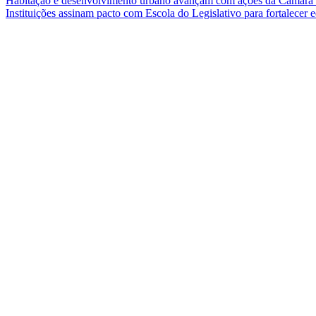
Habitação e desenvolvimento urbano avançam com ações da Câmar
Instituições assinam pacto com Escola do Legislativo para fortalece