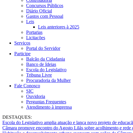
Controladoria
Concursos Públicos
Diário Oficial
Gastos com Pessoal
Leis
Leis anteriores à 2025
Portarias
Licitações
Serviços
Portal do Servidor
Participe
Balcão da Cidadania
Banco de Ideias
Escola do Legislativo
Tribuna Livre
Procuradoria da Mulher
Fale Conosco
SIC
Ouvidoria
Perguntas Frequentes
Atendimento à imprensa
DESTAQUES:
Escola do Legislativo amplia atuação e lança novo projeto de educaç
Câmara promove encontro do Agosto Lilás sobre acolhimento e rede 