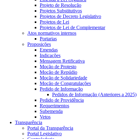
Projeto de Resolução
Projetos Substitutivos
Projetos de Decreto Legislativo
Projetos de Lei
Projetos de Lei de Complementar
Atos normativos internos
Portarias
Proposições
Emendas
Indicações
Mensagem Retificativa
Moção de Protesto
Moção de Repúdio
Moção de Solidariedade
Moção de Congratulações
Pedido de Informação
Pedidos de Informação (Anteriores a 2025)
Pedido de Providência
Requerimentos
Subemenda
Vetos
Transparência
Portal da Transparência
Portal Legislativo