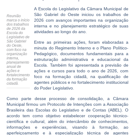
A Escola do Legislativo da Câmara Municipal de
São Gabriel do Oeste iniciou os trabalhos de
Reunião
2026 com avanços importantes na organização
marca o início
dos trabalhos
interna e no planejamento estratégico de suas
de 2026 da
atividades ao longo do ano.
Escola do
Legislativo de
São Gabriel
Entre as primeiras ações, foram elaboradas a
do Oeste,
minuta do Regimento Interno e o Plano Político-
com foco na
Pedagógico, documentos fundamentais para a
organização
interna,
estruturação administrativa e educacional da
planejamento
Escola. Também foi apresentada a previsão de
anual de
ações e cursos para todo o ano de 2026, com
ações e
fortalecimento
foco na formação cidadã, na qualificação de
da formação
agentes públicos e no fortalecimento institucional
cidadã.
do Poder Legislativo.
Como parte desse processo de consolidação, a Câmara
Municipal firmou um Protocolo de Intenções com a Associação
Brasileira das Escolas do Legislativo e de Contas (ABEL). O
acordo tem como objetivo estabelecer cooperação técnico-
científica e cultural, além do intercâmbio de conhecimentos,
informações e experiências, visando à formação, ao
aperfeiçoamento e à especialização técnica de agentes