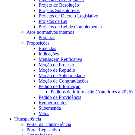
Projeto de Resolução
Projetos Substitutivos
Projetos de Decreto Legislativo
Projetos de Lei
Projetos de Lei de Complementar
Atos normativos internos
Portarias
Proposições
Emendas
Indicações
Mensagem Retificativa
Moção de Protesto
Moção de Repúdio
Moção de Solidariedade
Moção de Congratulações
Pedido de Informação
Pedidos de Informação (Anteriores a 2025)
Pedido de Providência
Requerimentos
Subemenda
Vetos
Transparência
Portal da Transparência
Portal Legislativo