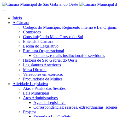
Inicio
A Câmara
Códigos do Município, Regimento Interno e Lei Orgânic
Comissões
Constituição do Mato Grosso do Sul
Entenda à Câmara
Escola do Legislativo
Estrutura Organizacional
Contatos, e-mails institucionais e servidores
História de São Gabriel do Oeste
Legislaturas Anteriores
Mesa Diretora
Vereadores em exercicio
Procuradoria da Mulher
Atividade Legislativa
Atas e Pautas das Sessões
Leis Municipais
Atos Administrativos
Agenda Legislativa
Correspondências: sessões, extraordinárias, solenes,
Projetos
Emenda à Lei Orgânica