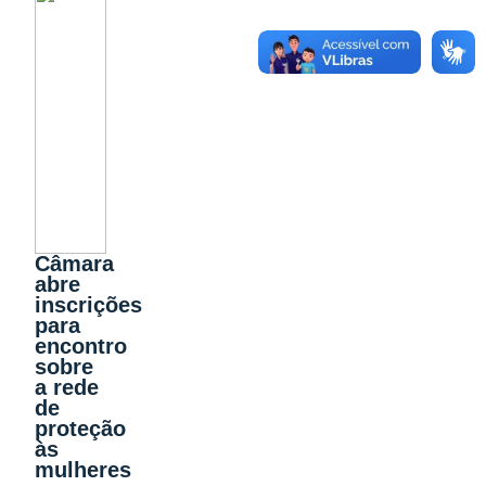
Câmara
abre
inscrições
para
encontro
sobre
a rede
de
proteção
às
mulheres