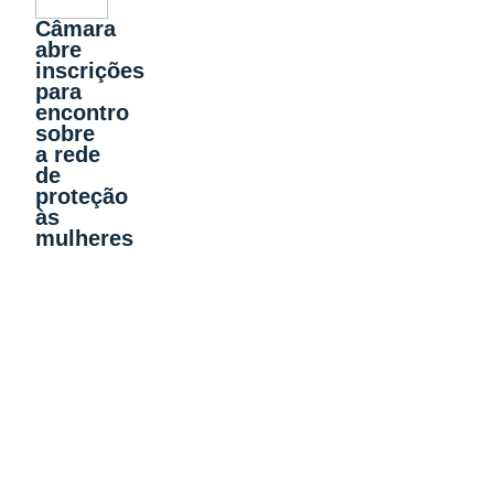
Câmara
abre
inscrições
para
encontro
sobre
a rede
de
proteção
às
mulheres