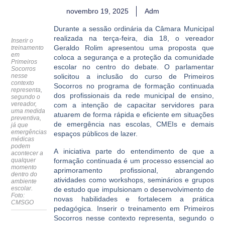
novembro 19, 2025
Adm
Durante a sessão ordinária da Câmara Municipal
realizada na terça-feira, dia 18, o vereador
Inserir o
Geraldo Rolim apresentou uma proposta que
treinamento
em
coloca a segurança e a proteção da comunidade
Primeiros
escolar no centro do debate. O parlamentar
Socorros
nesse
solicitou a inclusão do curso de Primeiros
contexto
Socorros no programa de formação continuada
representa,
dos profissionais da rede municipal de ensino,
segundo o
vereador,
com a intenção de capacitar servidores para
uma medida
atuarem de forma rápida e eficiente em situações
preventiva,
de emergência nas escolas, CMEIs e demais
já que
emergências
espaços públicos de lazer.
médicas
podem
A iniciativa parte do entendimento de que a
acontecer a
qualquer
formação continuada é um processo essencial ao
momento
aprimoramento profissional, abrangendo
dentro do
atividades como workshops, seminários e grupos
ambiente
escolar.
de estudo que impulsionam o desenvolvimento de
Foto:
novas habilidades e fortalecem a prática
CMSGO
pedagógica. Inserir o treinamento em Primeiros
Socorros nesse contexto representa, segundo o