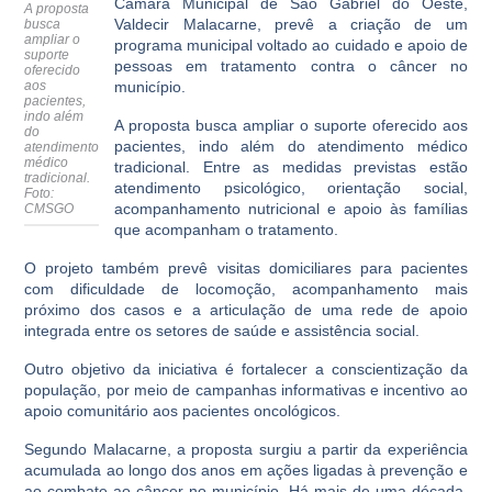
Câmara Municipal de São Gabriel do Oeste,
A proposta
Valdecir Malacarne, prevê a criação de um
busca
ampliar o
programa municipal voltado ao cuidado e apoio de
suporte
pessoas em tratamento contra o câncer no
oferecido
aos
município.
pacientes,
indo além
A proposta busca ampliar o suporte oferecido aos
do
pacientes, indo além do atendimento médico
atendimento
médico
tradicional. Entre as medidas previstas estão
tradicional.
atendimento psicológico, orientação social,
Foto:
acompanhamento nutricional e apoio às famílias
CMSGO
que acompanham o tratamento.
O projeto também prevê visitas domiciliares para pacientes
com dificuldade de locomoção, acompanhamento mais
próximo dos casos e a articulação de uma rede de apoio
integrada entre os setores de saúde e assistência social.
Outro objetivo da iniciativa é fortalecer a conscientização da
população, por meio de campanhas informativas e incentivo ao
apoio comunitário aos pacientes oncológicos.
Segundo Malacarne, a proposta surgiu a partir da experiência
acumulada ao longo dos anos em ações ligadas à prevenção e
ao combate ao câncer no município. Há mais de uma década,