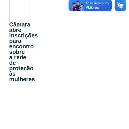
Câmara
abre
inscrições
para
encontro
sobre
a rede
de
proteção
às
mulheres