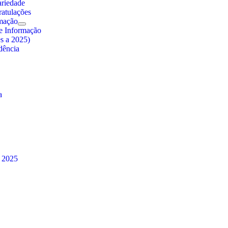
ariedade
atulações
rmação
e Informação
es a 2025)
dência
a
à 2025