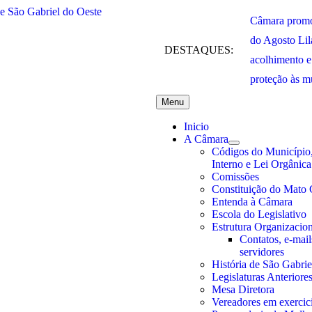
Câmara promo
do Agosto Lil
DESTAQUES:
acolhimento e
proteção às m
Menu
Inicio
A Câmara
Códigos do Município
Interno e Lei Orgânica
Comissões
Constituição do Mato 
Entenda à Câmara
Escola do Legislativo
Estrutura Organizacion
Contatos, e-mails
servidores
História de São Gabrie
Legislaturas Anteriore
Mesa Diretora
Vereadores em exercic