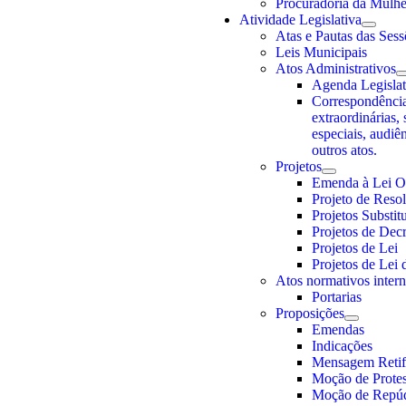
Procuradoria da Mulhe
Atividade Legislativa
Atas e Pautas das Sess
Leis Municipais
Atos Administrativos
Agenda Legislat
Correspondência
extraordinárias, 
especiais, audiê
outros atos.
Projetos
Emenda à Lei O
Projeto de Reso
Projetos Substit
Projetos de Decr
Projetos de Lei
Projetos de Lei
Atos normativos inter
Portarias
Proposições
Emendas
Indicações
Mensagem Retifi
Moção de Prote
Moção de Repú