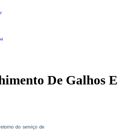
r
sa
himento De Galhos E
retorno do serviço de