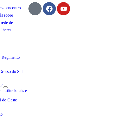
ve encontro
ás sobre
 rede de
ulheres
, Regimento
Grosso do Sul
al
 institucionais e
l do Oeste
s
io