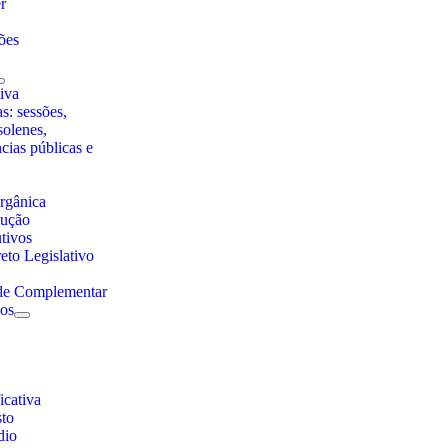
r
ões
iva
s: sessões,
solenes,
ncias públicas e
rgânica
lução
utivos
eto Legislativo
 de Complementar
nos
cativa
sto
dio