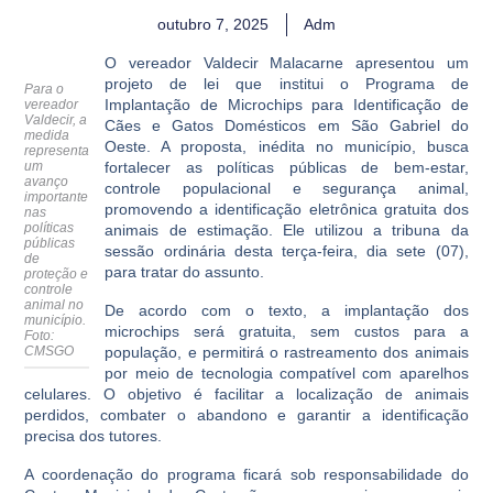
outubro 7, 2025
Adm
O vereador Valdecir Malacarne apresentou um
projeto de lei que institui o Programa de
Para o
Implantação de Microchips para Identificação de
vereador
Valdecir, a
Cães e Gatos Domésticos em São Gabriel do
medida
Oeste. A proposta, inédita no município, busca
representa
um
fortalecer as políticas públicas de bem-estar,
avanço
controle populacional e segurança animal,
importante
promovendo a identificação eletrônica gratuita dos
nas
políticas
animais de estimação. Ele utilizou a tribuna da
públicas
sessão ordinária desta terça-feira, dia sete (07),
de
para tratar do assunto.
proteção e
controle
animal no
De acordo com o texto, a implantação dos
município.
microchips será gratuita, sem custos para a
Foto:
CMSGO
população, e permitirá o rastreamento dos animais
por meio de tecnologia compatível com aparelhos
celulares. O objetivo é facilitar a localização de animais
perdidos, combater o abandono e garantir a identificação
precisa dos tutores.
A coordenação do programa ficará sob responsabilidade do