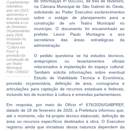
de Informação nº 001/202, de três de fevereiro,
O parlamentar
na Câmara Municipal de São Gabriel do Oeste,
relembrou
que, em 2025,
solicitando ao Poder Executivo esclarecimentos
apresentou e
sobre o estágio de planejamento para a
teve aprovada
emenda à Lei
construção de um Teatro Municipal no
de Diretrizes
município. O documento foi encaminhado ao
Orçamentárias
prefeito Leocir Paulo Montagna e aos
para 2026,
incluindo no
secretários das áreas estratégicas da
Programa
administração.
“Cultura em
Foco” a
O pedido questiona se há estudos técnicos,
previsão da
construção de
anteprojetos ou levantamentos oficiais
um Teatro
relacionados à implantação do espaço cultural.
Municipal
.
Foto: CMSGO
Também solicita informações sobre eventual
Estudo de Viabilidade Técnica e Econômica,
previsão orçamentária, definição de área, cronograma e
articulações para captação de recursos estaduais e federais,
incluindo leis de incentivo à cultura e emendas parlamentares.
Em resposta, por meio do Ofício nº 676/2026/GABPREF,
datado de 18 de fevereiro de 2026, a Prefeitura informou que,
até o momento, não há projeto técnico elaborado, definição de
área ou recursos específicos destinados à obra. O Executivo
registrou ainda que iniciativas dessa natureza dependem da