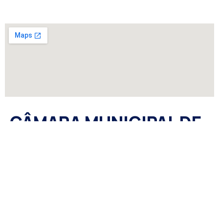
CÂMARA MUNICIPAL DE
SÃO GABRIEL DO
OESTE/MS
CNPJ: 33.730.490/0001-30 Endereço: Av. Juscelino
Kubitscheck, 958, São Gabriel do Oeste MS, 79490-051.
Telefone: 67 3295-7200 E-mail: