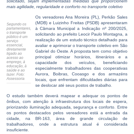
solicitado, sejam implementadas medidas que proporcionem
mais agilidade, regularidade e conforto no transporte coletivo
Os vereadores Ana Moreira (PL), Perkão Sales
(MDB) e Luizinho Freitas (PSDB) apresentaram
Segundo os
à Câmara Municipal a Indicação nº 200/2025,
parlamentares,
o transporte
solicitando ao prefeito Leocir Paulo Montagna, a
público é um
realização de um estudo técnico detalhado para
serviço
essencial,
avaliar e aprimorar o transporte coletivo em São
diretamente
Gabriel do Oeste. A proposta tem como objetivo
ligado ao
principal otimizar horários, itinerários e a
acesso ao
emprego, à
capacidade dos veículos, beneficiando
educação, à
especialmente trabalhadores das cooperativas
saúde e ao
Aurora, Boibras, Cooasgo e dos armazéns
lazer.
Foto:
Assessoria
locais, que enfrentam dificuldades diárias para
se deslocar até seus postos de trabalho.
O estudo também deverá mapear e adequar os pontos de
ônibus, com atenção à infraestrutura dos locais de espera,
priorizando iluminação adequada, segurança e conforto. Entre
os pontos destacados pelos vereadores está a entrada da
cidade, na BR-163, área de grande circulação de
trabalhadores, onde a estrutura atual é considerada
insuficiente.