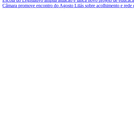
Escola do Legislativo amplia atuação e lança novo projeto de educa
Câmara promove encontro do Agosto Lilás sobre acolhimento e rede 