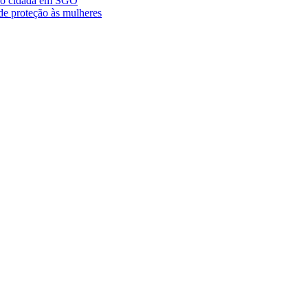
ção cidadã em SGO
de proteção às mulheres