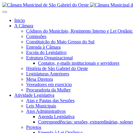
Inicio
A Câmara
Códigos do Município, Regimento Interno e Lei Orgânic
Comissões
Constituição do Mato Grosso do Sul
Entenda à Câmara
Escola do Legislativo
Estrutura Organizacional
Contatos, e-mails institucionais e servidores
História de São Gabriel do Oeste
Legislaturas Anteriores
Mesa Diretora
Vereadores em exercicio
Procuradoria da Mulher
Atividade Legislativa
Atas e Pautas das Sessões
Leis Municipais
Atos Administrativos
Agenda Legislativa
Correspondências: sessões, extraordinárias, solenes,
Projetos
Emenda à Lei Orgânica