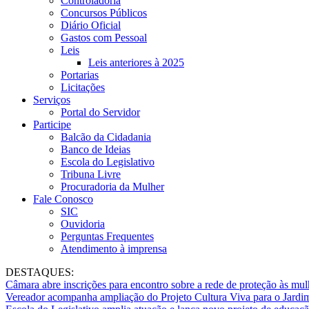
Controladoria
Concursos Públicos
Diário Oficial
Gastos com Pessoal
Leis
Leis anteriores à 2025
Portarias
Licitações
Serviços
Portal do Servidor
Participe
Balcão da Cidadania
Banco de Ideias
Escola do Legislativo
Tribuna Livre
Procuradoria da Mulher
Fale Conosco
SIC
Ouvidoria
Perguntas Frequentes
Atendimento à imprensa
DESTAQUES:
Câmara abre inscrições para encontro sobre a rede de proteção às mul
Vereador acompanha ampliação do Projeto Cultura Viva para o Jard