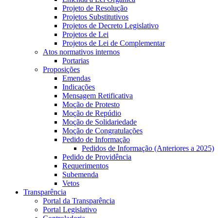
Projeto de Resolução
Projetos Substitutivos
Projetos de Decreto Legislativo
Projetos de Lei
Projetos de Lei de Complementar
Atos normativos internos
Portarias
Proposições
Emendas
Indicações
Mensagem Retificativa
Moção de Protesto
Moção de Repúdio
Moção de Solidariedade
Moção de Congratulações
Pedido de Informação
Pedidos de Informação (Anteriores a 2025)
Pedido de Providência
Requerimentos
Subemenda
Vetos
Transparência
Portal da Transparência
Portal Legislativo