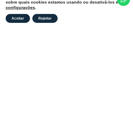
sobre quais cookies estamos usando ou desativá-los em
configurações
.
Aceitar
Rejeitar
CÂMARA MUNICIPAL DE SÃO GABRIEL DO
OESTE/MS
CNPJ: 33.730.490/0001-30 Endereço: Av. Juscelino
Kubitscheck, 958, São Gabriel do Oeste MS, 79490-051.