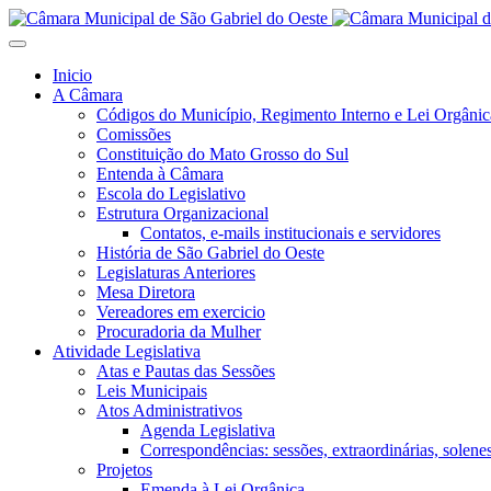
Inicio
A Câmara
Códigos do Município, Regimento Interno e Lei Orgânic
Comissões
Constituição do Mato Grosso do Sul
Entenda à Câmara
Escola do Legislativo
Estrutura Organizacional
Contatos, e-mails institucionais e servidores
História de São Gabriel do Oeste
Legislaturas Anteriores
Mesa Diretora
Vereadores em exercicio
Procuradoria da Mulher
Atividade Legislativa
Atas e Pautas das Sessões
Leis Municipais
Atos Administrativos
Agenda Legislativa
Correspondências: sessões, extraordinárias, solenes,
Projetos
Emenda à Lei Orgânica