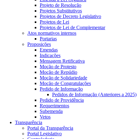
Projeto de Resolução
Projetos Substitutivos
Projetos de Decreto Legislativo
Projetos de Lei
Projetos de Lei de Complementar
Atos normativos internos
Portarias
Proposições
Emendas
Indicações
Mensagem Retificativa
Moção de Protesto
Moção de Repúdio
Moção de Solidariedade
Moção de Congratulações
Pedido de Informação
Pedidos de Informação (Anteriores a 2025)
Pedido de Providência
Requerimentos
Subemenda
Vetos
Transparência
Portal da Transparência
Portal Legislativo