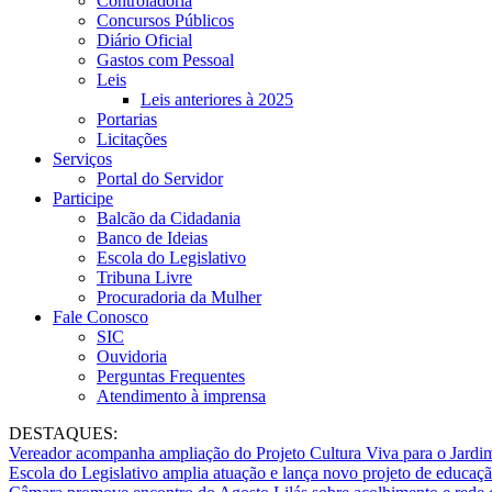
Controladoria
Concursos Públicos
Diário Oficial
Gastos com Pessoal
Leis
Leis anteriores à 2025
Portarias
Licitações
Serviços
Portal do Servidor
Participe
Balcão da Cidadania
Banco de Ideias
Escola do Legislativo
Tribuna Livre
Procuradoria da Mulher
Fale Conosco
SIC
Ouvidoria
Perguntas Frequentes
Atendimento à imprensa
DESTAQUES:
Vereador acompanha ampliação do Projeto Cultura Viva para o Jard
Escola do Legislativo amplia atuação e lança novo projeto de educaç