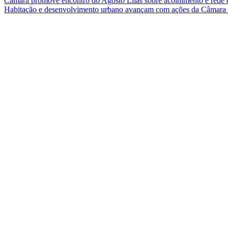
Câmara promove encontro do Agosto Lilás sobre acolhimento e rede 
Habitação e desenvolvimento urbano avançam com ações da Câmar