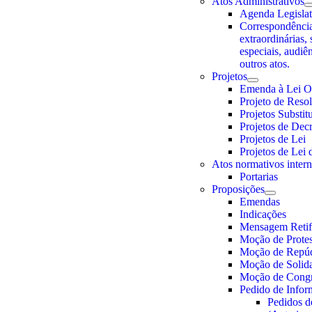
Atos Administrativos
Agenda Legislat
Correspondência
extraordinárias, 
especiais, audiê
outros atos.
Projetos
Emenda à Lei O
Projeto de Reso
Projetos Substit
Projetos de Decr
Projetos de Lei
Projetos de Lei
Atos normativos inter
Portarias
Proposições
Emendas
Indicações
Mensagem Retifi
Moção de Prote
Moção de Repú
Moção de Solid
Moção de Congr
Pedido de Info
Pedidos d