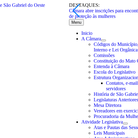
DESTAQUES:
Câmara abre inscrições para encont
de proteção às mulheres
Menu
Inicio
A Câmara
Códigos do Município
Interno e Lei Orgânica
Comissões
Constituição do Mato 
Entenda à Câmara
Escola do Legislativo
Estrutura Organizacion
Contatos, e-mails
servidores
História de São Gabrie
Legislaturas Anteriore
Mesa Diretora
Vereadores em exercic
Procuradoria da Mulhe
Atividade Legislativa
Atas e Pautas das Sess
Leis Municipais