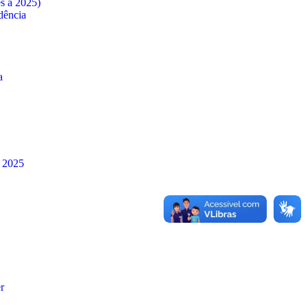
es a 2025)
dência
a
à 2025
r