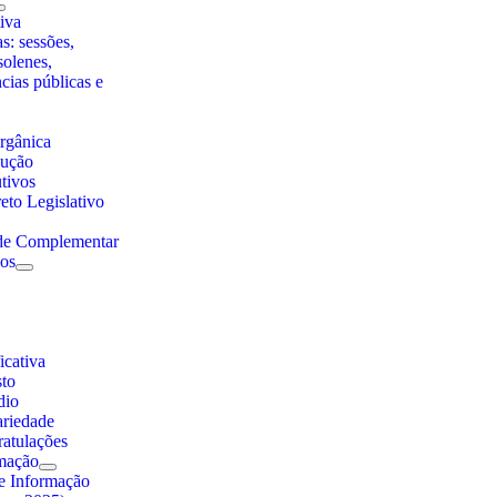
iva
s: sessões,
solenes,
ncias públicas e
rgânica
lução
utivos
eto Legislativo
 de Complementar
nos
cativa
sto
dio
ariedade
atulações
rmação
e Informação