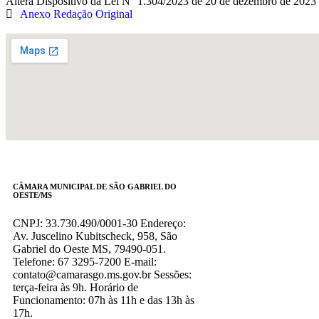
Altera Dispositivo da Lei N° 1.304/2023 de 20 de dezembro de 2023 e
Anexo Redação Original
CÂMARA MUNICIPAL DE SÃO GABRIEL DO
OESTE/MS
CNPJ: 33.730.490/0001-30 Endereço:
Av. Juscelino Kubitscheck, 958, São
Gabriel do Oeste MS, 79490-051.
Telefone: 67 3295-7200 E-mail:
contato@camarasgo.ms.gov.br Sessões:
terça-feira às 9h. Horário de
Funcionamento: 07h às 11h e das 13h às
17h.