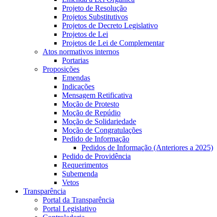
Projeto de Resolução
Projetos Substitutivos
Projetos de Decreto Legislativo
Projetos de Lei
Projetos de Lei de Complementar
Atos normativos internos
Portarias
Proposições
Emendas
Indicações
Mensagem Retificativa
Moção de Protesto
Moção de Repúdio
Moção de Solidariedade
Moção de Congratulações
Pedido de Informação
Pedidos de Informação (Anteriores a 2025)
Pedido de Providência
Requerimentos
Subemenda
Vetos
Transparência
Portal da Transparência
Portal Legislativo