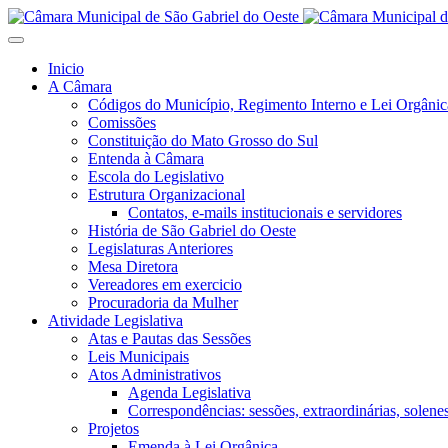
Inicio
A Câmara
Códigos do Município, Regimento Interno e Lei Orgânic
Comissões
Constituição do Mato Grosso do Sul
Entenda à Câmara
Escola do Legislativo
Estrutura Organizacional
Contatos, e-mails institucionais e servidores
História de São Gabriel do Oeste
Legislaturas Anteriores
Mesa Diretora
Vereadores em exercicio
Procuradoria da Mulher
Atividade Legislativa
Atas e Pautas das Sessões
Leis Municipais
Atos Administrativos
Agenda Legislativa
Correspondências: sessões, extraordinárias, solenes,
Projetos
Emenda à Lei Orgânica