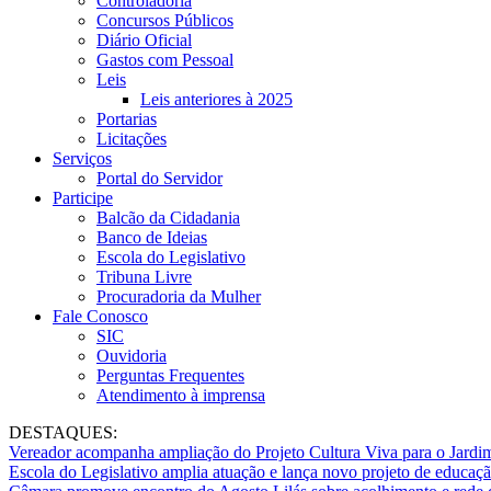
Controladoria
Concursos Públicos
Diário Oficial
Gastos com Pessoal
Leis
Leis anteriores à 2025
Portarias
Licitações
Serviços
Portal do Servidor
Participe
Balcão da Cidadania
Banco de Ideias
Escola do Legislativo
Tribuna Livre
Procuradoria da Mulher
Fale Conosco
SIC
Ouvidoria
Perguntas Frequentes
Atendimento à imprensa
DESTAQUES:
Vereador acompanha ampliação do Projeto Cultura Viva para o Jard
Escola do Legislativo amplia atuação e lança novo projeto de educaç