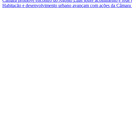
Câmara promove encontro do Agosto Lilás sobre acolhimento e rede 
Habitação e desenvolvimento urbano avançam com ações da Câmar