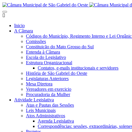
Inicio
A Câmara
Códigos do Município, Regimento Interno e Lei Orgânic
Comissões
Constituição do Mato Grosso do Sul
Entenda à Câmara
Escola do Legislativo
Estrutura Organizacional
Contatos, e-mails institucionais e servidores
História de São Gabriel do Oeste
Legislaturas Anteriores
Mesa Diretora
Vereadores em exercicio
Procuradoria da Mulher
Atividade Legislativa
Atas e Pautas das Sessões
Leis Municipais
Atos Administrativos
Agenda Legislativa
Correspondências: sessões, extraordinárias, solenes,
Projetos