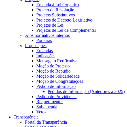
Emenda à Lei Orgânica
Projeto de Resolução
Projetos Substitutivos
Projetos de Decreto Legislativo
Projetos de Lei
Projetos de Lei de Complementar
Atos normativos internos
Portarias
Proposições
Emendas
Indicações
Mensagem Retificativa
Moção de Protesto
Moção de Repúdio
Moção de Solidariedade
Moção de Congratulações
Pedido de Informação
Pedidos de Informação (Anteriores a 2025)
Pedido de Providência
Requerimentos
Subemenda
Vetos
Transparência
Portal da Transparência