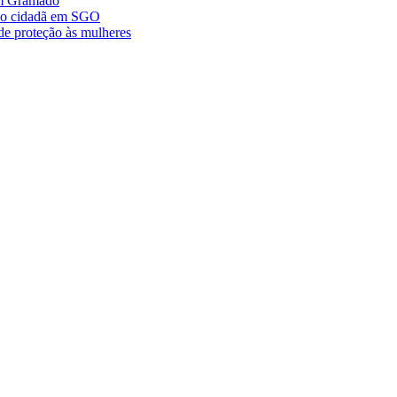
im Gramado
ção cidadã em SGO
de proteção às mulheres