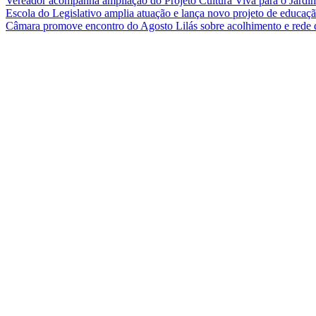
Vereador acompanha ampliação do Projeto Cultura Viva para o Jard
Escola do Legislativo amplia atuação e lança novo projeto de educa
Câmara promove encontro do Agosto Lilás sobre acolhimento e rede 