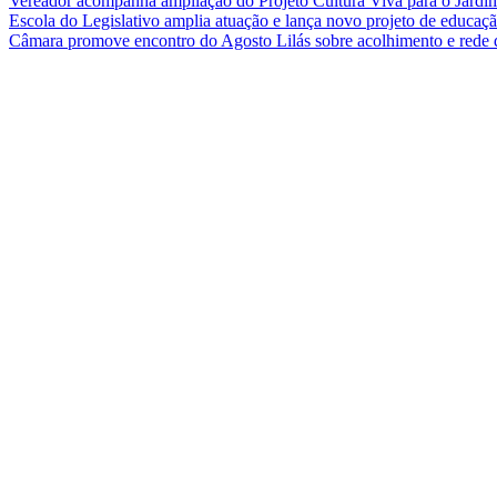
Vereador acompanha ampliação do Projeto Cultura Viva para o Jard
Escola do Legislativo amplia atuação e lança novo projeto de educa
Câmara promove encontro do Agosto Lilás sobre acolhimento e rede 