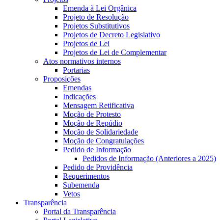
Emenda à Lei Orgânica
Projeto de Resolução
Projetos Substitutivos
Projetos de Decreto Legislativo
Projetos de Lei
Projetos de Lei de Complementar
Atos normativos internos
Portarias
Proposições
Emendas
Indicações
Mensagem Retificativa
Moção de Protesto
Moção de Repúdio
Moção de Solidariedade
Moção de Congratulações
Pedido de Informação
Pedidos de Informação (Anteriores a 2025)
Pedido de Providência
Requerimentos
Subemenda
Vetos
Transparência
Portal da Transparência