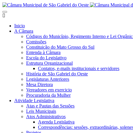
Inicio
A Câmara
Códigos do Município, Regimento Interno e Lei Orgânic
Comissões
Constituição do Mato Grosso do Sul
Entenda à Câmara
Escola do Legislativo
Estrutura Organizacional
Contatos, e-mails institucionais e servidores
História de São Gabriel do Oeste
Legislaturas Anteriores
Mesa Diretora
Vereadores em exercicio
Procuradoria da Mulher
Atividade Legislativa
Atas e Pautas das Sessões
Leis Municipais
Atos Administrativos
Agenda Legislativa
Correspondências: sessões, extraordinárias, solenes,
Projetos