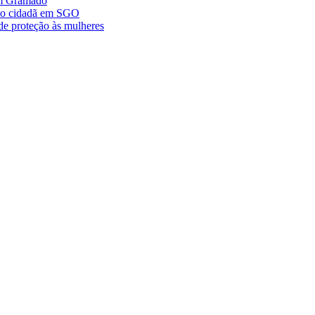
im Gramado
ção cidadã em SGO
de proteção às mulheres