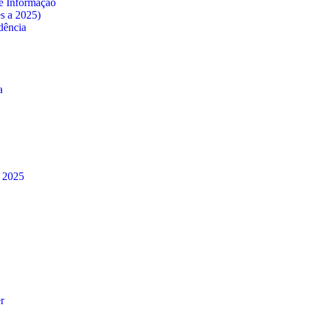
e Informação
es a 2025)
dência
a
à 2025
r