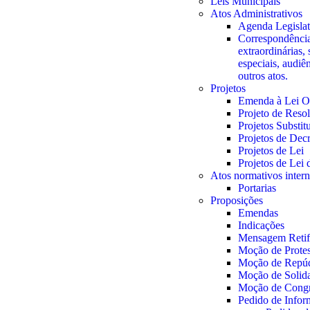
Leis Municipais
Atos Administrativos
Agenda Legislat
Correspondência
extraordinárias, 
especiais, audiê
outros atos.
Projetos
Emenda à Lei O
Projeto de Reso
Projetos Substit
Projetos de Decr
Projetos de Lei
Projetos de Lei
Atos normativos inter
Portarias
Proposições
Emendas
Indicações
Mensagem Retifi
Moção de Prote
Moção de Repú
Moção de Solid
Moção de Congr
Pedido de Info