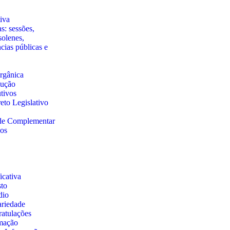
iva
s: sessões,
solenes,
ncias públicas e
rgânica
lução
utivos
eto Legislativo
 de Complementar
nos
cativa
sto
dio
ariedade
atulações
rmação