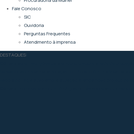
Procuradoria da Mulher
Fale Conosco
SIC
Ouvidoria
Perguntas Frequentes
Atendimento à imprensa
DESTAQUES:
Câmara abre inscrições para encontro sobre a rede de proteçã
Vereador acompanha ampliação do Projeto Cultura Viva para o
Escola do Legislativo amplia atuação e lança novo projeto de
Câmara promove encontro do Agosto Lilás sobre acolhimento e