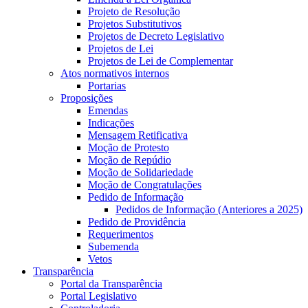
Projeto de Resolução
Projetos Substitutivos
Projetos de Decreto Legislativo
Projetos de Lei
Projetos de Lei de Complementar
Atos normativos internos
Portarias
Proposições
Emendas
Indicações
Mensagem Retificativa
Moção de Protesto
Moção de Repúdio
Moção de Solidariedade
Moção de Congratulações
Pedido de Informação
Pedidos de Informação (Anteriores a 2025)
Pedido de Providência
Requerimentos
Subemenda
Vetos
Transparência
Portal da Transparência
Portal Legislativo