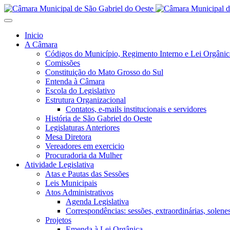
Inicio
A Câmara
Códigos do Município, Regimento Interno e Lei Orgânic
Comissões
Constituição do Mato Grosso do Sul
Entenda à Câmara
Escola do Legislativo
Estrutura Organizacional
Contatos, e-mails institucionais e servidores
História de São Gabriel do Oeste
Legislaturas Anteriores
Mesa Diretora
Vereadores em exercicio
Procuradoria da Mulher
Atividade Legislativa
Atas e Pautas das Sessões
Leis Municipais
Atos Administrativos
Agenda Legislativa
Correspondências: sessões, extraordinárias, solenes,
Projetos
Emenda à Lei Orgânica