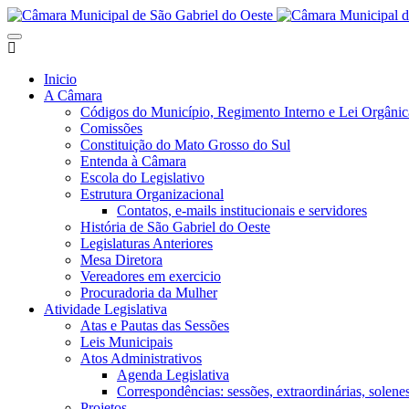
Inicio
A Câmara
Códigos do Município, Regimento Interno e Lei Orgânic
Comissões
Constituição do Mato Grosso do Sul
Entenda à Câmara
Escola do Legislativo
Estrutura Organizacional
Contatos, e-mails institucionais e servidores
História de São Gabriel do Oeste
Legislaturas Anteriores
Mesa Diretora
Vereadores em exercicio
Procuradoria da Mulher
Atividade Legislativa
Atas e Pautas das Sessões
Leis Municipais
Atos Administrativos
Agenda Legislativa
Correspondências: sessões, extraordinárias, solenes,
Projetos