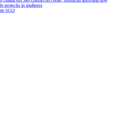
ão cidadã em São Gabriel do Oeste, resolução aprovada hoje
de proteção às mulheres
a de SGO