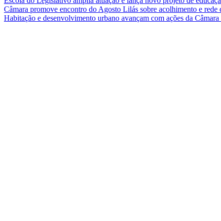
Escola do Legislativo amplia atuação e lança novo projeto de educaç
Câmara promove encontro do Agosto Lilás sobre acolhimento e rede 
Habitação e desenvolvimento urbano avançam com ações da Câmar