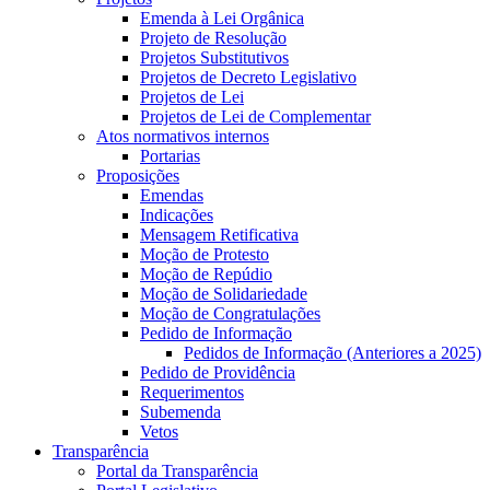
Emenda à Lei Orgânica
Projeto de Resolução
Projetos Substitutivos
Projetos de Decreto Legislativo
Projetos de Lei
Projetos de Lei de Complementar
Atos normativos internos
Portarias
Proposições
Emendas
Indicações
Mensagem Retificativa
Moção de Protesto
Moção de Repúdio
Moção de Solidariedade
Moção de Congratulações
Pedido de Informação
Pedidos de Informação (Anteriores a 2025)
Pedido de Providência
Requerimentos
Subemenda
Vetos
Transparência
Portal da Transparência