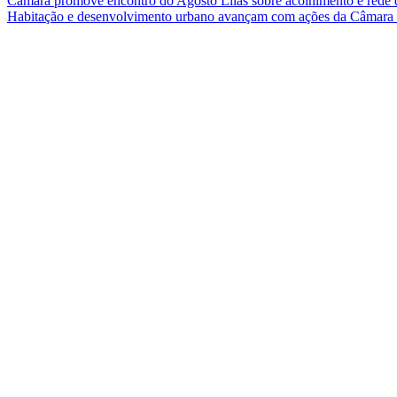
Câmara promove encontro do Agosto Lilás sobre acolhimento e rede 
Habitação e desenvolvimento urbano avançam com ações da Câmar