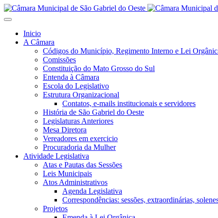
Inicio
A Câmara
Códigos do Município, Regimento Interno e Lei Orgânic
Comissões
Constituição do Mato Grosso do Sul
Entenda à Câmara
Escola do Legislativo
Estrutura Organizacional
Contatos, e-mails institucionais e servidores
História de São Gabriel do Oeste
Legislaturas Anteriores
Mesa Diretora
Vereadores em exercicio
Procuradoria da Mulher
Atividade Legislativa
Atas e Pautas das Sessões
Leis Municipais
Atos Administrativos
Agenda Legislativa
Correspondências: sessões, extraordinárias, solenes,
Projetos
Emenda à Lei Orgânica