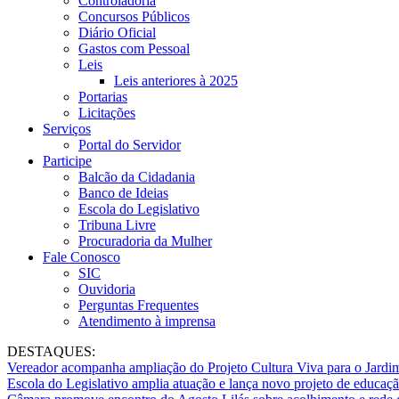
Controladoria
Concursos Públicos
Diário Oficial
Gastos com Pessoal
Leis
Leis anteriores à 2025
Portarias
Licitações
Serviços
Portal do Servidor
Participe
Balcão da Cidadania
Banco de Ideias
Escola do Legislativo
Tribuna Livre
Procuradoria da Mulher
Fale Conosco
SIC
Ouvidoria
Perguntas Frequentes
Atendimento à imprensa
DESTAQUES:
Vereador acompanha ampliação do Projeto Cultura Viva para o Jard
Escola do Legislativo amplia atuação e lança novo projeto de educaç