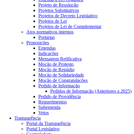
Projeto de Resolução
Projetos Substitutivos
Projetos de Decreto Legislativo
Projetos de Lei
Projetos de Lei de Complementar
Atos normativos internos
Portarias
Proposições
Emendas
Indicações
Mensagem Retificativa
Moção de Protesto
Moção de Repúdio
Moção de Solidariedade
Moção de Congratulações
Pedido de Informação
Pedidos de Informação (Anteriores a 2025)
Pedido de Providência
Requerimentos
Subemenda
Vetos
Transparência
Portal da Transparência
Portal Legislativo