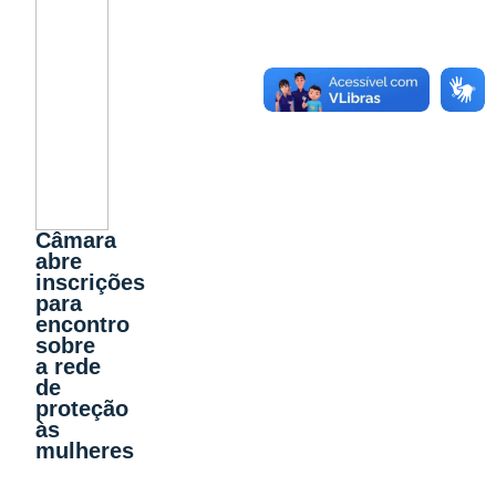
Câmara
abre
inscrições
para
encontro
sobre
a rede
de
proteção
às
mulheres