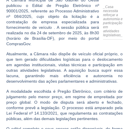
A Câmara Municipal de São Gabriel do Oeste
publicou o Edital de Pregão Eletrônico nº
_
Casa
90001/2025, referente ao Processo Administrativo
necessita
reforçar a
nº 084/2025, cujo objeto da licitação é a
autonomia e
contratação de empresa especializada para
participação
fornecimento de veículo . A sessão pública será
em
atividades
realizada no dia 24 de setembro de 2025, às 8h30
legislativas
_
(horário de Brasília-DF), por meio do portal
ComprasGov.
Atualmente, a Câmara não dispõe de veículo oficial próprio, o
que tem gerado dificuldades logísticas para o deslocamento
em agendas institucionais, visitas técnicas e participação em
outras atividades legislativas. A aquisição busca suprir essa
lacuna, garantindo mais eficiência e autonomia no
desenvolvimento das ações parlamentares e administrativas.
A modalidade escolhida é Pregão Eletrônico, com critério de
julgamento pelo menor preço, em regime de empreitada por
preço global. O modo de disputa será aberto e fechado,
conforme prevê a legislação. O processo está amparado pela
Lei Federal nº 14.133/2021, que regulamenta as contratações
públicas, além das demais legislações pertinentes.
O edital completo e seus anexos estão disponíveis, de forma