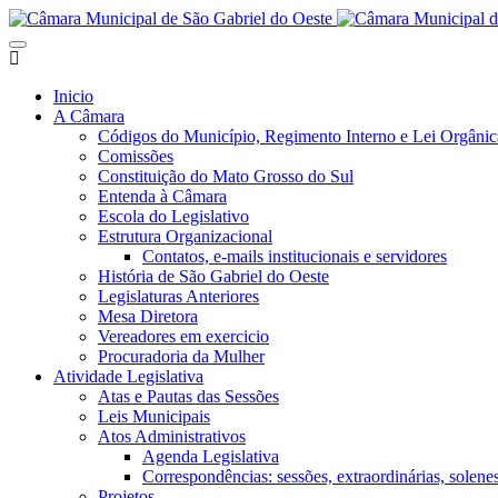
Inicio
A Câmara
Códigos do Município, Regimento Interno e Lei Orgânic
Comissões
Constituição do Mato Grosso do Sul
Entenda à Câmara
Escola do Legislativo
Estrutura Organizacional
Contatos, e-mails institucionais e servidores
História de São Gabriel do Oeste
Legislaturas Anteriores
Mesa Diretora
Vereadores em exercicio
Procuradoria da Mulher
Atividade Legislativa
Atas e Pautas das Sessões
Leis Municipais
Atos Administrativos
Agenda Legislativa
Correspondências: sessões, extraordinárias, solenes,
Projetos