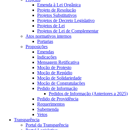
Emenda à Lei Orgânica
Projeto de Resolução
Projetos Substitutivos
Projetos de Decreto Legislativo
Projetos de Lei
Projetos de Lei de Complementar
Atos normativos internos
Portarias
Proposições
Emendas
Indicações
Mensagem Retificativa
Moção de Protesto
Moção de Repúdio
Moção de Solidariedade
Moção de Congratulações
Pedido de Informação
Pedidos de Informação (Anteriores a 2025)
Pedido de Providência
Requerimentos
Subemenda
Vetos
Transparência
Portal da Transparência