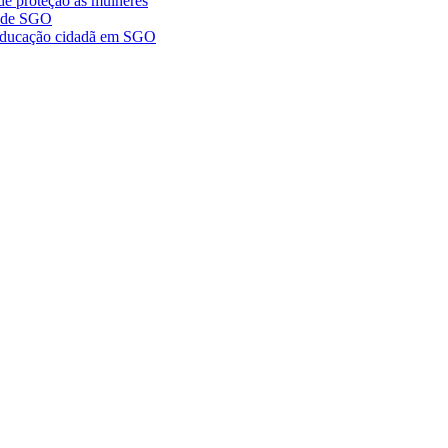
de proteção às mulheres
a de SGO
r educação cidadã em SGO