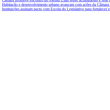
Câmara promove encontro do Agosto Lilás sobre acolhimento e rede 
Habitação e desenvolvimento urbano avançam com ações da Câmar
Instituições assinam pacto com Escola do Legislativo para fortalece