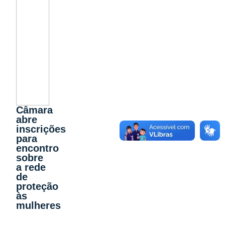
Câmara
abre
inscrições
para
encontro
sobre
a rede
de
proteção
às
mulheres