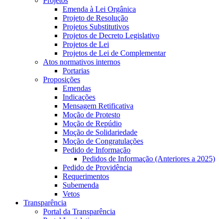
Projetos
Emenda à Lei Orgânica
Projeto de Resolução
Projetos Substitutivos
Projetos de Decreto Legislativo
Projetos de Lei
Projetos de Lei de Complementar
Atos normativos internos
Portarias
Proposições
Emendas
Indicações
Mensagem Retificativa
Moção de Protesto
Moção de Repúdio
Moção de Solidariedade
Moção de Congratulações
Pedido de Informação
Pedidos de Informação (Anteriores a 2025)
Pedido de Providência
Requerimentos
Subemenda
Vetos
Transparência
Portal da Transparência