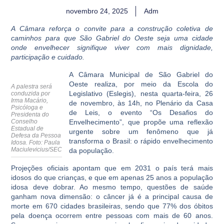
novembro 24, 2025
Adm
A Câmara reforça o convite para a construção coletiva de
caminhos para que São Gabriel do Oeste seja uma cidade
onde envelhecer signifique viver com mais dignidade,
participação e cuidado.
A Câmara Municipal de São Gabriel do
Oeste realiza, por meio da Escola do
A palestra será
Legislativo (Eslegis), nesta quarta-feira, 26
conduzida por
Irma Macário,
de novembro, às 14h, no Plenário da Casa
Psicóloga e
de Leis, o evento “Os Desafios do
Presidenta do
Conselho
Envelhecimento”, que propõe uma reflexão
Estadual de
urgente sobre um fenômeno que já
Defesa da Pessoa
transforma o Brasil: o rápido envelhecimento
Idosa. Foto:
Paula
Maciulevicius/SEC
da população.
Projeções oficiais apontam que em 2031 o país terá mais
idosos do que crianças, e que em apenas 25 anos a população
idosa deve dobrar. Ao mesmo tempo, questões de saúde
ganham nova dimensão: o câncer já é a principal causa de
morte em 670 cidades brasileiras, sendo que 77% dos óbitos
pela doença ocorrem entre pessoas com mais de 60 anos.