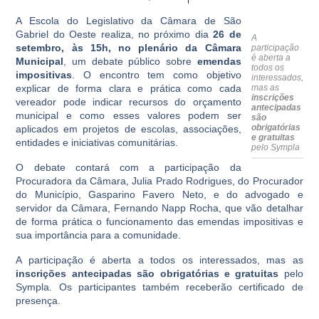
A Escola do Legislativo da Câmara de São
Gabriel do Oeste realiza, no próximo dia
26 de
A
setembro, às 15h, no plenário da Câmara
participação
é aberta a
Municipal
, um debate público sobre
emendas
todos os
impositivas
. O encontro tem como objetivo
interessados,
explicar de forma clara e prática como cada
mas as
inscrições
vereador pode indicar recursos do orçamento
antecipadas
municipal e como esses valores podem ser
são
obrigatórias
aplicados em projetos de escolas, associações,
e gratuitas
entidades e iniciativas comunitárias.
pelo Sympla
O debate contará com a participação da
Procuradora da Câmara, Julia Prado Rodrigues, do Procurador
do Município, Gasparino Favero Neto, e do advogado e
servidor da Câmara, Fernando Napp Rocha, que vão detalhar
de forma prática o funcionamento das emendas impositivas e
sua importância para a comunidade.
A participação é aberta a todos os interessados, mas as
inscrições antecipadas são obrigatórias e gratuitas
pelo
Sympla. Os participantes também receberão certificado de
presença.