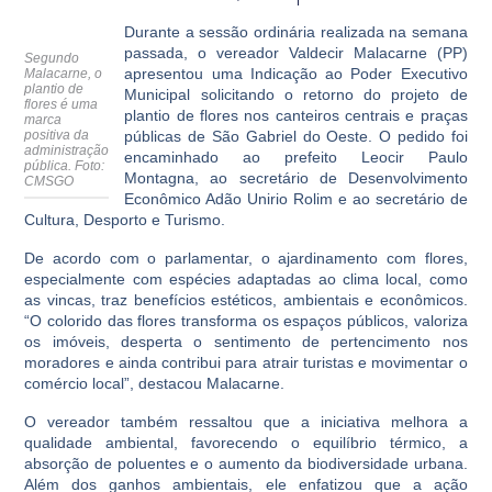
Durante a sessão ordinária realizada na semana
passada, o vereador Valdecir Malacarne (PP)
Segundo
apresentou uma Indicação ao Poder Executivo
Malacarne, o
plantio de
Municipal solicitando o retorno do projeto de
flores é uma
plantio de flores nos canteiros centrais e praças
marca
positiva da
públicas de São Gabriel do Oeste. O pedido foi
administração
encaminhado ao prefeito Leocir Paulo
pública
. Foto:
Montagna, ao secretário de Desenvolvimento
CMSGO
Econômico Adão Unirio Rolim e ao secretário de
Cultura, Desporto e Turismo.
De acordo com o parlamentar, o ajardinamento com flores,
especialmente com espécies adaptadas ao clima local, como
as vincas, traz benefícios estéticos, ambientais e econômicos.
“O colorido das flores transforma os espaços públicos, valoriza
os imóveis, desperta o sentimento de pertencimento nos
moradores e ainda contribui para atrair turistas e movimentar o
comércio local”, destacou Malacarne.
O vereador também ressaltou que a iniciativa melhora a
qualidade ambiental, favorecendo o equilíbrio térmico, a
absorção de poluentes e o aumento da biodiversidade urbana.
Além dos ganhos ambientais, ele enfatizou que a ação