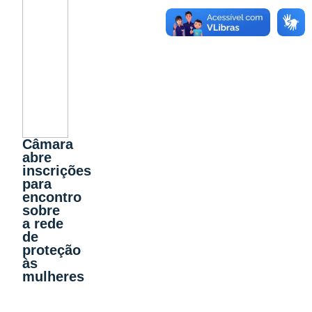
Câmara
abre
inscrições
para
encontro
sobre
a rede
de
proteção
às
mulheres