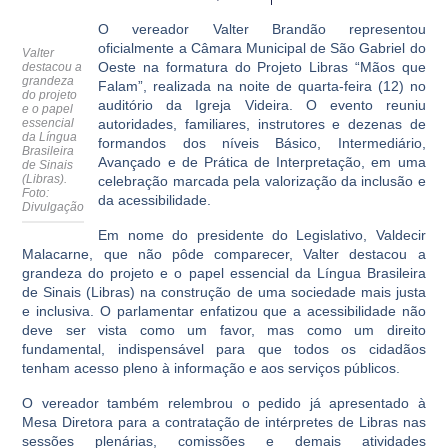
O vereador Valter Brandão representou
oficialmente a Câmara Municipal de São Gabriel do
Valter
Oeste na formatura do Projeto Libras “Mãos que
destacou a
grandeza
Falam”, realizada na noite de quarta-feira (12) no
do projeto
auditório da Igreja Videira. O evento reuniu
e o papel
essencial
autoridades, familiares, instrutores e dezenas de
da Língua
formandos dos níveis Básico, Intermediário,
Brasileira
Avançado e de Prática de Interpretação, em uma
de Sinais
(Libras).
celebração marcada pela valorização da inclusão e
Foto:
da acessibilidade.
Divulgação
Em nome do presidente do Legislativo, Valdecir
Malacarne, que não pôde comparecer, Valter destacou a
grandeza do projeto e o papel essencial da Língua Brasileira
de Sinais (Libras) na construção de uma sociedade mais justa
e inclusiva. O parlamentar enfatizou que a acessibilidade não
deve ser vista como um favor, mas como um direito
fundamental, indispensável para que todos os cidadãos
tenham acesso pleno à informação e aos serviços públicos.
O vereador também relembrou o pedido já apresentado à
Mesa Diretora para a contratação de intérpretes de Libras nas
sessões plenárias, comissões e demais atividades