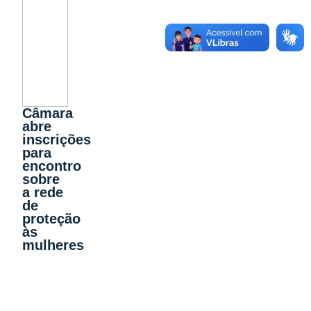
Câmara
abre
inscrições
para
encontro
sobre
a rede
de
proteção
às
mulheres