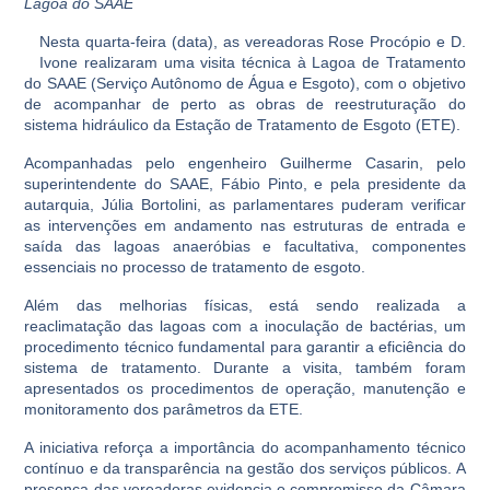
Lagoa do SAAE
Nesta quarta-feira (data), as vereadoras Rose Procópio e D.
Ivone realizaram uma visita técnica à Lagoa de Tratamento
do SAAE (Serviço Autônomo de Água e Esgoto), com o objetivo
de acompanhar de perto as obras de reestruturação do
sistema hidráulico da Estação de Tratamento de Esgoto (ETE).
Acompanhadas pelo engenheiro Guilherme Casarin, pelo
superintendente do SAAE, Fábio Pinto, e pela presidente da
autarquia, Júlia Bortolini, as parlamentares puderam verificar
as intervenções em andamento nas estruturas de entrada e
saída das lagoas anaeróbias e facultativa, componentes
essenciais no processo de tratamento de esgoto.
Além das melhorias físicas, está sendo realizada a
reaclimatação das lagoas com a inoculação de bactérias, um
procedimento técnico fundamental para garantir a eficiência do
sistema de tratamento. Durante a visita, também foram
apresentados os procedimentos de operação, manutenção e
monitoramento dos parâmetros da ETE.
A iniciativa reforça a importância do acompanhamento técnico
contínuo e da transparência na gestão dos serviços públicos. A
presença das vereadoras evidencia o compromisso da Câmara