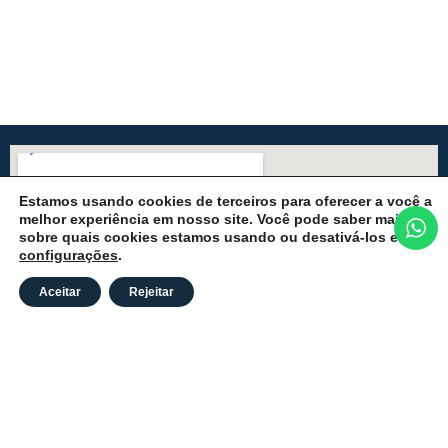
Estamos usando cookies de terceiros para oferecer a você a
melhor experiência em nosso site. Você pode saber mais
sobre quais cookies estamos usando ou desativá-los em
configurações
.
Aceitar
Rejeitar